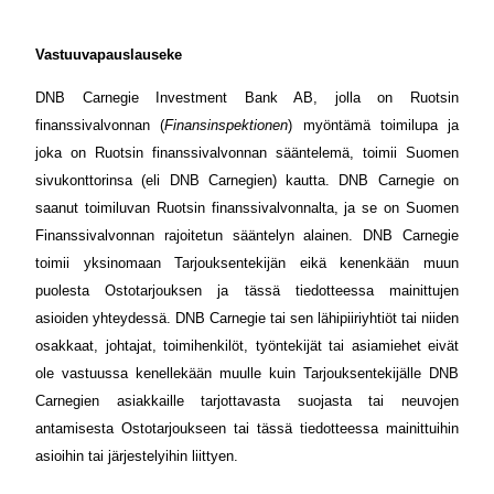
Vastuuvapauslauseke
DNB Carnegie Investment Bank AB, jolla on Ruotsin
finanssivalvonnan (
Finansinspektionen
) myöntämä toimilupa ja
joka on Ruotsin finanssivalvonnan sääntelemä, toimii Suomen
sivukonttorinsa (eli DNB Carnegien) kautta. DNB Carnegie on
saanut toimiluvan Ruotsin finanssivalvonnalta, ja se on Suomen
Finanssivalvonnan rajoitetun sääntelyn alainen. DNB Carnegie
toimii yksinomaan Tarjouksentekijän eikä kenenkään muun
puolesta Ostotarjouksen ja tässä tiedotteessa mainittujen
asioiden yhteydessä. DNB Carnegie tai sen lähipiiriyhtiöt tai niiden
osakkaat, johtajat, toimihenkilöt, työntekijät tai asiamiehet eivät
ole vastuussa kenellekään muulle kuin Tarjouksentekijälle DNB
Carnegien asiakkaille tarjottavasta suojasta tai neuvojen
antamisesta Ostotarjoukseen tai tässä tiedotteessa mainittuihin
asioihin tai järjestelyihin liittyen.