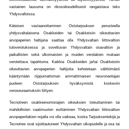
vastainen lausuma on rikosoikeudellisesti rangaistava teko
Yhdysvalloissa.
Käteisen vastaanottaminen Ostotarjouksen perusteella
yhdysvaltalaisena Osakkeiden tai Osakkeisiin oikeuttavien
arvopaperien haltijana saattaa olla Yhdysvaltain liittovaltion
tuloverotuksessa ja soveltuvan Yhdysvaltain osavaltion ja
paikallisten sekä ulkomaisten ja muiden verolakien mukaan
verotettava tapahtuma. Kaikkia Osakkeiden ja/tai Osakkeisiin
oikeuttavien arvopaperien haltijoita kehotetaan välittömästi
kääntymään riippumattoman ammattimaisen neuvonantajan
puoleen Ostotarjouksen hyväksymistä koskeviin
veroseuraamuksiin liittyen.
Tecnotreen osakkeenomistajien oikeuksien toteuttaminen tai
mahdollisten vaatimusten esittäminen Yhdysvaltain liittovaltion
arvopaperilakien nojalla voi olla vaikeaa, koska Tarjouksentekijä ja
Tecnotree ovat sijoittautuneet Yhdysvaltain ulkopuolelle ja osa tai