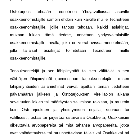
Ostotarjous tehdään Tecnotreen Yhdysvalloissa asuville
osakkeenomistajille samoin ehdoin kuin kaikille muille Tecnotreen
osakkeenomistajille, joille tarjous tehdään. Kaikki asiakirjat,
mukaan lukien tämä tiedote, annetaan yhdysvaltalaisille
osakkeenomistajille tavalla, joka on verrattavissa menetelmään,
jolla tällaiset asiakirjat toimitetaan Tecnotreen muille
osakkeenomistajille.
Tarjouksentekijä ja sen lähipiiriyhtiöt tai sen välittäjät ja sen
välittäjien lähipiiriyhtiöt (toimiessaan Tarjouksentekijän tai sen
lähipiiriyhtiöiden asiamiehinä) voivat ajoittain tämän tiedotteen
päivämäärän jälkeen ja Ostotarjouksen vireilläolon aikana
soveltuvien lakien tai määräysten sallimissa rajoissa, ja muutoin
kuin Ostotarjouksen ja yhdistymisen nojalla, suoraan tai
välillisesti, ostaa tai järjestää ostavansa Osakkeita, Osakkeisiin
oikeuttavia arvopapereita tai mitä tahansa arvopapereita, jotka
ovat vaihdettavissa tai muunnettavissa tällaisiksi Osakkeiksi tai