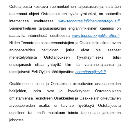
Ostotarjousta koskeva suomenkielinen tarjousasiakirja, sisältäen
tarkemmat ohjeet Ostotarjouksen hyväksymiseksi, on saatavilla
internetissä osoitteessa
www.tecnotree.julkinen-ostotarjous.fi
.
Suomenkielisen tarjousasiakirjan englanninkielinen käännös on
saatavilla internetissä osoitteessa
www.tecnotree.public-offer.fi
.
Niiden Tecnotreen osakkeenomistajien ja Osakkeisiin oikeuttavien
arvopapereiden haltijoiden, jotka eivät ole saaneet
menettelyohjeita Ostotarjouksen hyväksymiseksi, tulisi
ensisijaisesti ottaa yhteyttä tilin- tai varainhoitajaansa ja
toissijaisesti Evli Oyj:iin sähköpostitse
operations@evli.fi
.
Osakkeenomistajien ja Osakkeisiin oikeuttavien arvopapereiden
haltijoiden, jotka ovat jo hyväksyneet Ostotarjouksen
omistamiensa Tecnotreen Osakkeiden ja Osakkeisiin oikeuttavien
arvopapereiden osalta, ei tarvitse hyväksyä Ostotarjousta
uudelleen tai tehdä muitakaan toimia tarjousajan jatkamisen
johdosta.