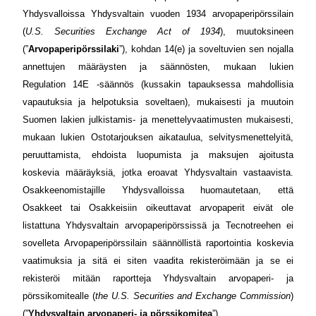
Yhdysvalloissa Yhdysvaltain vuoden 1934 arvopaperipörssilain
(
U.S. Securities Exchange Act of 1934
), muutoksineen
(”
Arvopaperipörssilaki
”), kohdan 14(e) ja soveltuvien sen nojalla
annettujen määräysten ja säännösten, mukaan lukien
Regulation 14E -säännös (kussakin tapauksessa mahdollisia
vapautuksia ja helpotuksia soveltaen), mukaisesti ja muutoin
Suomen lakien julkistamis- ja menettelyvaatimusten mukaisesti,
mukaan lukien Ostotarjouksen aikataulua, selvitysmenettelyitä,
peruuttamista, ehdoista luopumista ja maksujen ajoitusta
koskevia määräyksiä, jotka eroavat Yhdysvaltain vastaavista.
Osakkeenomistajille Yhdysvalloissa huomautetaan, että
Osakkeet tai Osakkeisiin oikeuttavat arvopaperit eivät ole
listattuna Yhdysvaltain arvopaperipörssissä ja Tecnotreehen ei
sovelleta Arvopaperipörssilain säännöllistä raportointia koskevia
vaatimuksia ja sitä ei siten vaadita rekisteröimään ja se ei
rekisteröi mitään raportteja Yhdysvaltain arvopaperi- ja
pörssikomitealle (
the U.S. Securities and Exchange Commission
)
(”
Yhdysvaltain arvopaperi- ja pörssikomitea
”).