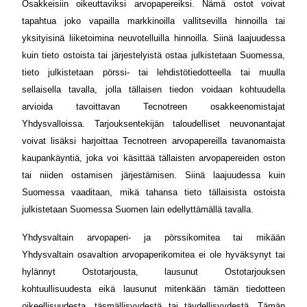
Osakkeisiin oikeuttaviksi arvopapereiksi. Nämä ostot voivat
tapahtua joko vapailla markkinoilla vallitsevilla hinnoilla tai
yksityisinä liiketoimina neuvotelluilla hinnoilla. Siinä laajuudessa
kuin tieto ostoista tai järjestelyistä ostaa julkistetaan Suomessa,
tieto julkistetaan pörssi- tai lehdistötiedotteella tai muulla
sellaisella tavalla, jolla tällaisen tiedon voidaan kohtuudella
arvioida tavoittavan Tecnotreen osakkeenomistajat
Yhdysvalloissa. Tarjouksentekijän taloudelliset neuvonantajat
voivat lisäksi harjoittaa Tecnotreen arvopapereilla tavanomaista
kaupankäyntiä, joka voi käsittää tällaisten arvopapereiden oston
tai niiden ostamisen järjestämisen. Siinä laajuudessa kuin
Suomessa vaaditaan, mikä tahansa tieto tällaisista ostoista
julkistetaan Suomessa Suomen lain edellyttämällä tavalla.
Yhdysvaltain arvopaperi- ja pörssikomitea tai mikään
Yhdysvaltain osavaltion arvopaperikomitea ei ole hyväksynyt tai
hylännyt Ostotarjousta, lausunut Ostotarjouksen
kohtuullisuudesta eikä lausunut mitenkään tämän tiedotteen
oikeellisuudesta, täsmällisyydestä tai täydellisyydestä. Tämän