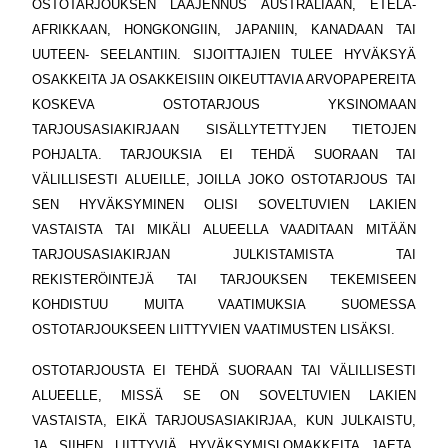
OSTOTARJOUKSEN LAAJENNUS AUSTRALIAAN, ETELÄ-
AFRIKKAAN, HONGKONGIIN, JAPANIIN, KANADAAN TAI
UUTEEN- SEELANTIIN. SIJOITTAJIEN TULEE HYVÄKSYÄ
OSAKKEITA JA OSAKKEISIIN OIKEUTTAVIA ARVOPAPEREITA
KOSKEVA OSTOTARJOUS YKSINOMAAN
TARJOUSASIAKIRJAAN SISÄLLYTETTYJEN TIETOJEN
POHJALTA. TARJOUKSIA EI TEHDÄ SUORAAN TAI
VÄLILLISESTI ALUEILLE, JOILLA JOKO OSTOTARJOUS TAI
SEN HYVÄKSYMINEN OLISI SOVELTUVIEN LAKIEN
VASTAISTA TAI MIKÄLI ALUEELLA VAADITAAN MITÄÄN
TARJOUSASIAKIRJAN JULKISTAMISTA TAI
REKISTERÖINTEJÄ TAI TARJOUKSEN TEKEMISEEN
KOHDISTUU MUITA VAATIMUKSIA SUOMESSA
OSTOTARJOUKSEEN LIITTYVIEN VAATIMUSTEN LISÄKSI.
OSTOTARJOUSTA EI TEHDÄ SUORAAN TAI VÄLILLISESTI
ALUEELLE, MISSÄ SE ON SOVELTUVIEN LAKIEN
VASTAISTA, EIKÄ TARJOUSASIAKIRJAA, KUN JULKAISTU,
JA SIIHEN LIITTYVIÄ HYVÄKSYMISLOMAKKEITA JAETA,