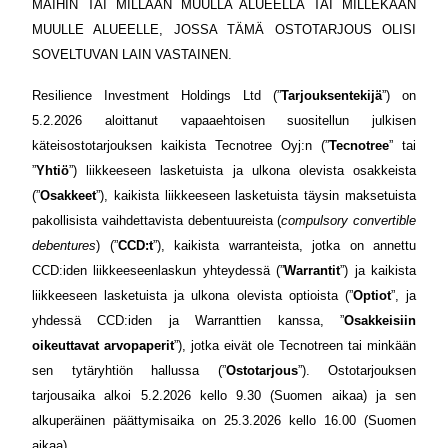
MAIHIN TAI MILLÄÄN MUULLA ALUEELLA TAI MILLEKÄÄN
MUULLE ALUEELLE, JOSSA TÄMÄ OSTOTARJOUS OLISI
SOVELTUVAN LAIN VASTAINEN.
Resilience Investment Holdings Ltd (”
Tarjouksentekijä
”) on
5.2.2026 aloittanut vapaaehtoisen suositellun julkisen
käteisostotarjouksen kaikista Tecnotree Oyj:n (”
Tecnotree
” tai
”
Yhtiö
”) liikkeeseen lasketuista ja ulkona olevista osakkeista
(”
Osakkeet
”), kaikista liikkeeseen lasketuista täysin maksetuista
pakollisista vaihdettavista debentuureista (
compulsory convertible
debentures
) (”
CCD:t
”), kaikista warranteista, jotka on annettu
CCD:iden liikkeeseenlaskun yhteydessä (”
Warrantit
”) ja kaikista
liikkeeseen lasketuista ja ulkona olevista optioista (”
Optiot
”, ja
yhdessä CCD:iden ja Warranttien kanssa, ”
Osakkeisiin
oikeuttavat arvopaperit
”), jotka eivät ole Tecnotreen tai minkään
sen tytäryhtiön hallussa (”
Ostotarjous
”)
Ostotarjouksen
.
tarjousaika alkoi 5.2.2026 kello 9.30 (Suomen aikaa) ja sen
alkuperäinen päättymisaika on 25.3.2026 kello 16.00 (Suomen
aikaa).