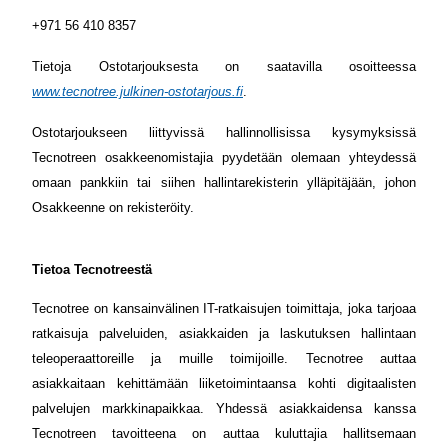
+971 56 410 8357
Tietoja Ostotarjouksesta on saatavilla osoitteessa
www.tecnotree.julkinen-ostotarjous.fi
.
Ostotarjoukseen liittyvissä hallinnollisissa kysymyksissä
Tecnotreen osakkeenomistajia pyydetään olemaan yhteydessä
omaan pankkiin tai siihen hallintarekisterin ylläpitäjään, johon
Osakkeenne on rekisteröity.
Tietoa Tecnotreestä
Tecnotree on kansainvälinen IT-ratkaisujen toimittaja, joka tarjoaa
ratkaisuja palveluiden, asiakkaiden ja laskutuksen hallintaan
teleoperaattoreille ja muille toimijoille. Tecnotree auttaa
asiakkaitaan kehittämään liiketoimintaansa kohti digitaalisten
palvelujen markkinapaikkaa. Yhdessä asiakkaidensa kanssa
Tecnotreen tavoitteena on auttaa kuluttajia hallitsemaan