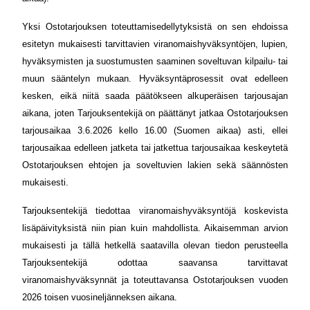
Yksi Ostotarjouksen toteuttamisedellytyksistä on sen ehdoissa
esitetyn mukaisesti tarvittavien viranomaishyväksyntöjen, lupien,
hyväksymisten ja suostumusten saaminen soveltuvan kilpailu- tai
muun sääntelyn mukaan. Hyväksyntäprosessit ovat edelleen
kesken, eikä niitä saada päätökseen alkuperäisen tarjousajan
aikana, joten Tarjouksentekijä on päättänyt jatkaa Ostotarjouksen
tarjousaikaa 3.6.2026 kello 16.00 (Suomen aikaa) asti, ellei
tarjousaikaa edelleen jatketa tai jatkettua tarjousaikaa keskeytetä
Ostotarjouksen ehtojen ja soveltuvien lakien sekä säännösten
mukaisesti.
Tarjouksentekijä tiedottaa viranomaishyväksyntöjä koskevista
lisäpäivityksistä niin pian kuin mahdollista. Aikaisemman arvion
mukaisesti ja tällä hetkellä saatavilla olevan tiedon perusteella
Tarjouksentekijä odottaa saavansa tarvittavat
viranomaishyväksynnät ja toteuttavansa Ostotarjouksen vuoden
2026 toisen vuosineljänneksen aikana.