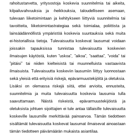
rahoitustarvetta, yritysostoja koskevia suunnitelmia tai aikeita,
kilpailuvahvuuksia ja -heikkouksia, taloudelliseen asemaan,
tulevaan liiketoimintaan ja kehitykseen liittyviä suunnitelmia tai
tavoitteita, liiketoimintastrategiaa sekä toimialaa, poliittista ja
lainsäädännöllistä ympäristöä koskevia suuntauksia sekä muita
ei-historiallisia tietoja. Tulevaisuutta koskevat lausumat voidaan
joissakin tapauksissa tunnistaa tulevaisuutta koskevien
ilmaisujen käytöstä, kuten ”uskoa”, ”aikoa”, ”saattaa”, ”voida” tai
”pitäisi” tai niiden kielteisistä tai muunnelluista vastaavista
ilmaisuista. Tulevaisuutta koskeviin lausumiin liittyy luonnostaan
sekä yleisiä että erityisiä riskejä, epävarmuustekijöitä ja oletuksia.
Lisäksi on olemassa riskejä siitä, ettei arvioita, ennusteita,
suunnitelmia ja muita tulevaisuutta koskevia lausumia tulla
saavuttamaan. Näistä riskeistä, epävarmuustekijöistä ja
oletuksista johtuen sijoittajien ei tule antaa tällaisille tulevaisuutta
koskeville lausumille merkittävää painoarvoa. Tämän tiedotteen
sisältämät tulevaisuutta koskevat lausumat ilmaisevat ainoastaan
tämän tiedotteen päivämäärän mukaista asiantilaa.