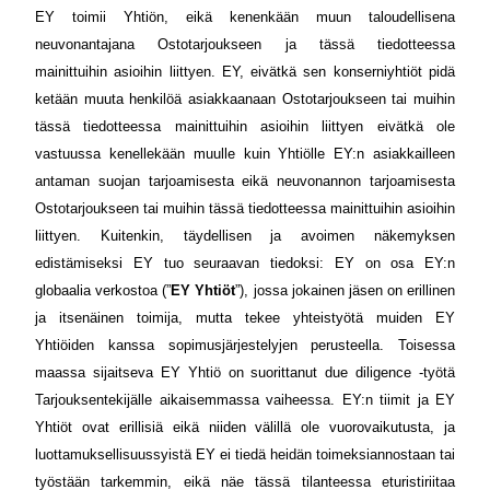
EY toimii Yhtiön, eikä kenenkään muun taloudellisena
neuvonantajana Ostotarjoukseen ja tässä tiedotteessa
mainittuihin asioihin liittyen. EY, eivätkä sen konserniyhtiöt pidä
ketään muuta henkilöä asiakkaanaan Ostotarjoukseen tai muihin
tässä tiedotteessa mainittuihin asioihin liittyen eivätkä ole
vastuussa kenellekään muulle kuin Yhtiölle EY:n asiakkailleen
antaman suojan tarjoamisesta eikä neuvonannon tarjoamisesta
Ostotarjoukseen tai muihin tässä tiedotteessa mainittuihin asioihin
liittyen. Kuitenkin, täydellisen ja avoimen näkemyksen
edistämiseksi EY tuo seuraavan tiedoksi: EY on osa EY:n
globaalia verkostoa (”
EY Yhtiöt
”), jossa jokainen jäsen on erillinen
ja itsenäinen toimija, mutta tekee yhteistyötä muiden EY
Yhtiöiden kanssa sopimusjärjestelyjen perusteella. Toisessa
maassa sijaitseva EY Yhtiö on suorittanut due diligence -työtä
Tarjouksentekijälle aikaisemmassa vaiheessa. EY:n tiimit ja EY
Yhtiöt ovat erillisiä eikä niiden välillä ole vuorovaikutusta, ja
luottamuksellisuussyistä EY ei tiedä heidän toimeksiannostaan tai
työstään tarkemmin, eikä näe tässä tilanteessa eturistiriitaa