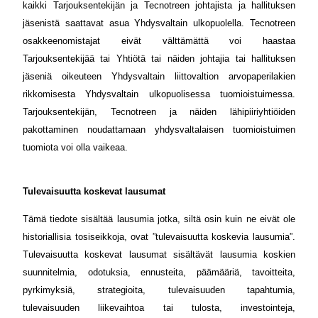
kaikki Tarjouksentekijän ja Tecnotreen johtajista ja hallituksen
jäsenistä saattavat asua Yhdysvaltain ulkopuolella. Tecnotreen
osakkeenomistajat eivät välttämättä voi haastaa
Tarjouksentekijää tai Yhtiötä tai näiden johtajia tai hallituksen
jäseniä oikeuteen Yhdysvaltain liittovaltion arvopaperilakien
rikkomisesta Yhdysvaltain ulkopuolisessa tuomioistuimessa.
Tarjouksentekijän, Tecnotreen ja näiden lähipiiriyhtiöiden
pakottaminen noudattamaan yhdysvaltalaisen tuomioistuimen
tuomiota voi olla vaikeaa.
Tulevaisuutta koskevat lausumat
Tämä tiedote sisältää lausumia jotka, siltä osin kuin ne eivät ole
historiallisia tosiseikkoja, ovat ”tulevaisuutta koskevia lausumia”.
Tulevaisuutta koskevat lausumat sisältävät lausumia koskien
suunnitelmia, odotuksia, ennusteita, päämääriä, tavoitteita,
pyrkimyksiä, strategioita, tulevaisuuden tapahtumia,
tulevaisuuden liikevaihtoa tai tulosta, investointeja,