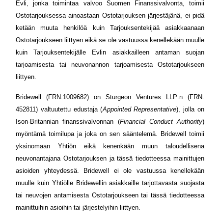
Evli, jonka toimintaa valvoo Suomen Finanssivalvonta, toimii
Ostotarjouksessa ainoastaan Ostotarjouksen järjestäjänä, ei pidä
ketään muuta henkilöä kuin Tarjouksentekijää asiakkaanaan
Ostotarjoukseen liittyen eikä se ole vastuussa kenellekään muulle
kuin Tarjouksentekijälle Evlin asiakkailleen antaman suojan
tarjoamisesta tai neuvonannon tarjoamisesta Ostotarjoukseen
liittyen.
Bridewell (FRN:1009682) on Sturgeon Ventures LLP:n (FRN:
452811) valtuutettu edustaja (
Appointed Representative
), jolla on
Ison-Britannian finanssivalvonnan (
Financial Conduct Authority
)
myöntämä toimilupa ja joka on sen sääntelemä. Bridewell toimii
yksinomaan Yhtiön eikä kenenkään muun taloudellisena
neuvonantajana Ostotarjouksen ja tässä tiedotteessa mainittujen
asioiden yhteydessä. Bridewell ei ole vastuussa kenellekään
muulle kuin Yhtiölle Bridewellin asiakkaille tarjottavasta suojasta
tai neuvojen antamisesta Ostotarjoukseen tai tässä tiedotteessa
mainittuihin asioihin tai järjestelyihin liittyen.